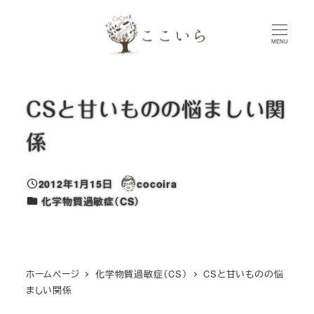
メ
イ
MENU
ン
コ
ン
CSと甘いものの悩ましい関
テ
ン
係
ツ
へ
2012年1月15日
cocoira
移
投稿日
著
カテゴリー
化学物質過敏症（CS）
者
動
ホームページ
化学物質過敏症（CS）
CSと甘いものの悩
ましい関係