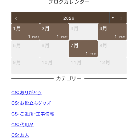
ブログカレンダー
<
>
2026
▼
1月
2月
3月
4月
2
2
2
3
1
1
1
1
1
1
Posts
Posts
Posts
Posts
Post
Post
Post
Post
Post
Post
5月
6月
7月
8月
2
1
1
1
1
1
1
1
1
1
Posts
Post
Post
Post
Post
Post
Post
Post
Post
Post
9月
10月
11月
12月
3
2
3
1
1
1
Posts
Posts
Posts
Post
Post
Post
カテゴリー
CS：ありがとう
CS：お役立ちグッズ
CS：ご近所・工事情報
CS：代用品
CS：友人