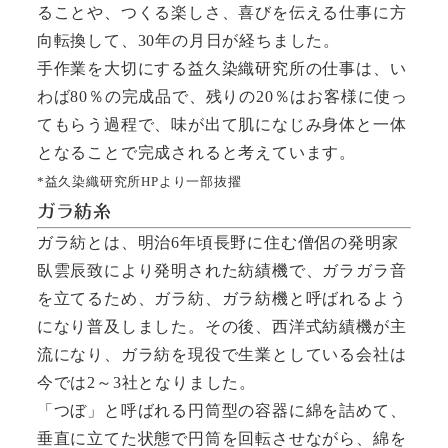
ることや、つくる楽しさ、喜びを伝える仕事に方
向転換して、30年の月日が経ちました。
手作業を大切にする益久染織研究所の仕事は、い
わば80％の完成品で、残りの20％はお客様に使っ
てもらう過程で、味が出て肌になじみ身体と一体
となることで完成されると考えています。
*益久染織研究所HPより一部抜擢
ガラ紡糸
ガラ紡とは、明治6年頃長野に住む僧侶の発明家
臥雲辰致により発明された紡績機で、ガラガラ音
を立てるため、ガラ紡、ガラ紡機と呼ばれるよう
になり普及しました。その後、西洋式紡績機が主
流になり、ガラ紡を現役で生業としている会社は
今では2～3社となりました。
「つぼ」と呼ばれる円筒型の容器に綿を詰めて、
垂直に立てた状態で円筒を回転させながら、綿を