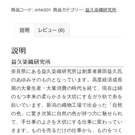
紡
商品コード:
mhk001
商品カテゴリー:
益久染織研究所
の
食
器
説明
レビュー (0)
も
洗
説明
え
益久染織研究所
る
ふ
奈良県にある益久染織研究所は創業者廣田益久氏
き
のあゆみそのものとなっています。高度経済成長
ん
期の大量生産・大量消費の時代を経て、現在は綿
個
のもつ本来の柔らかさを大切にするガラ紡で糸を
紡いでいます。新潟の織物工場で出会った「自然
の色」に驚き次第に自然の色が持つ力に魅せられ
て、手仕事のよさを大切にする仕事に変わってい
きます。ものを売るだけの仕事から、ものをつく