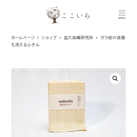
メ
イ
MENU
ン
コ
ホームページ
ショップ
益久染織研究所
ガラ紡の食器
ン
も洗えるふきん
テ
ン
ツ
へ
移
動