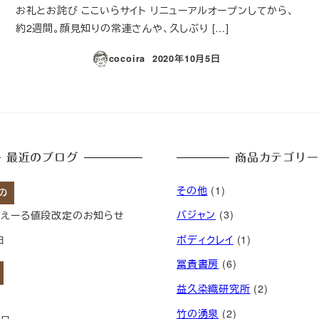
お礼とお詫び ここいらサイト リニューアルオープンしてから、
約2週間。顔見知りの常連さんや、久しぶり […]
cocoira
2020年10月5日
投稿日
最近のブログ
商品カテゴリー
その他
(1)
の
バジャン
(3)
きえーる値段改定のお知らせ
ボディクレイ
(1)
日
冨貴書房
(6)
益久染織研究所
(2)
竹の湧泉
(2)