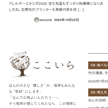
アレルギーエキスポ2020 空も気温もすっかり秋模様になりま
したね。玄関先のプランターも紫蘇の実を収 […]
cocoira
2020年10月25日
投稿日
CS：食べも
竹の湧泉、
2026年7月5
ほんの小さな "優しさ" が、地球もみんな
も ”笑顔” にします。
CS：考え方
「なんて心地よいんだろう･･･」
ねじれSNS
そう地球が感じてくれたなら、この地球に