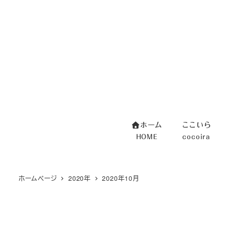
メ
イ
ン
コ
ン
テ
ン
ツ
へ
ホーム
ここいら
移
HOME
cocoira
動
ホームページ
2020年
2020年10月