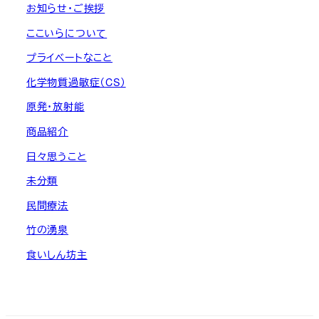
お知らせ・ご挨拶
ここいらについて
プライベートなこと
化学物質過敏症（CS）
原発・放射能
商品紹介
日々思うこと
未分類
民間療法
竹の湧泉
食いしん坊主