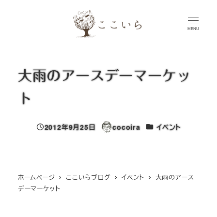
メ
イ
MENU
ン
コ
ン
大雨のアースデーマーケッ
テ
ン
ト
ツ
へ
カテゴリー
2012年9月25日
cocoira
イベント
移
投稿日
著
者
動
ホームページ
ここいらブログ
イベント
大雨のアース
デーマーケット