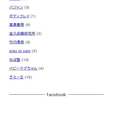
バジャン
(3)
ボディクレイ
(1)
冨貴書房
(6)
益久染織研究所
(2)
竹の湧泉
(2)
pray to nam
(2)
ねば塾
(10)
ベビーマグちゃん
(4)
きえーる
(10)
facebook