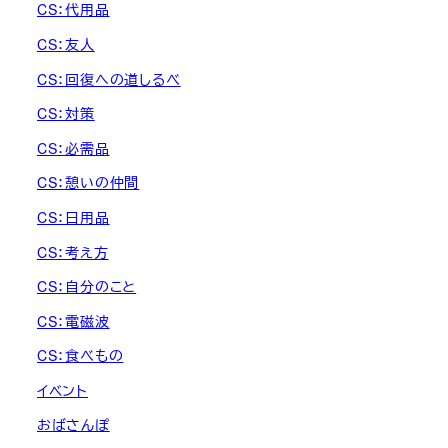
CS：代用品
CS：友人
CS：回復への道しるべ
CS：対策
CS：必需品
CS：憩いの仲間
CS：日用品
CS：考え方
CS：自分のこと
CS：電磁波
CS：食べもの
イベント
おばさんぽ