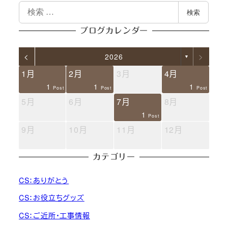
検
検索
索
ブログカレンダー
<
>
2026
▼
1月
2月
3月
4月
2
2
2
3
1
1
1
1
1
1
Posts
Posts
Posts
Posts
Post
Post
Post
Post
Post
Post
5月
6月
7月
8月
2
1
1
1
1
1
1
1
1
1
Posts
Post
Post
Post
Post
Post
Post
Post
Post
Post
9月
10月
11月
12月
3
2
3
1
1
1
Posts
Posts
Posts
Post
Post
Post
カテゴリー
CS：ありがとう
CS：お役立ちグッズ
CS：ご近所・工事情報